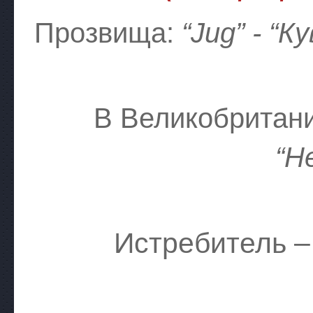
Прозвища:
“Jug” - “К
В Великобритан
“Н
Истребитель –