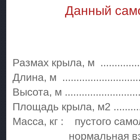
Данный само
Размах крыла, м ..................
Длина, м ............................
Высота, м ...........................
Площадь крыла, м2 ..............
Масса, кг : пустого самолета 
нормальная взлетная ..