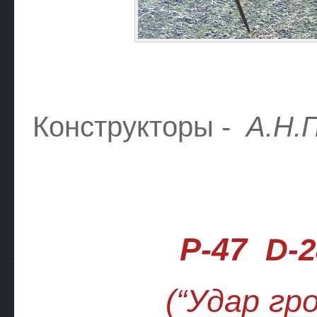
Конструкторы -
А.Н.
P-47
D
-
(“Удар гр